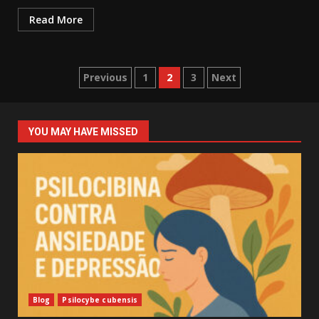
Read More
Posts
Previous
1
2
3
Next
navigation
YOU MAY HAVE MISSED
Blog
Psilocybe cubensis