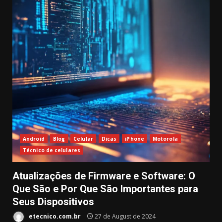
Android
Blog
Celular
Dicas
iPhone
Motorola
Técnico de celulares
Atualizações de Firmware e Software: O
Que São e Por Que São Importantes para
Seus Dispositivos
etecnico.com.br
27 de August de 2024