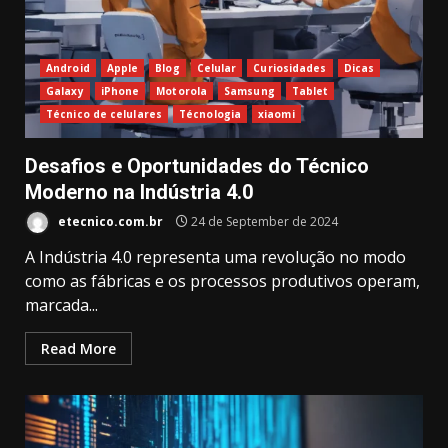
Android
Apple
Blog
Celular
Curiosidades
Dicas
Galaxy
iPhone
Motorola
Samsung
Tablet
Técnico de celulares
Técnologia
xiaomi
Desafios e Oportunidades do Técnico
Moderno na Indústria 4.0
etecnico.com.br
24 de September de 2024
A Indústria 4.0 representa uma revolução no modo
como as fábricas e os processos produtivos operam,
marcada...
Read More