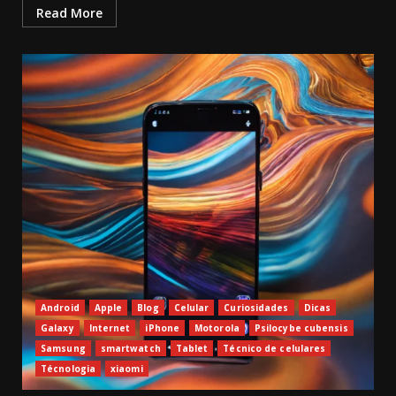
Read More
Android
Apple
Blog
Celular
Curiosidades
Dicas
Galaxy
Internet
iPhone
Motorola
Psilocybe cubensis
Samsung
smartwatch
Tablet
Técnico de celulares
Técnologia
xiaomi