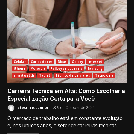
Celular
Curiosidades
Dicas
Galaxy
Internet
iPhone
Motorola
Psilocybe cubensis
Samsung
smartwatch
Tablet
Técnico de celulares
Técnologia
Carreira Técnica em Alta: Como Escolher a
Especialização Certa para Você
etecnico.com.br
9 de October de 2024
O mercado de trabalho está em constante evolução
e, nos últimos anos, o setor de carreiras técnicas...