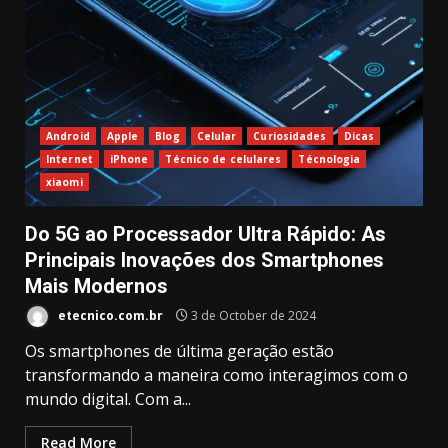
Android
Apple
Blog
Celular
Curiosidades
Dicas
Internet
iPhone
Técnico de celulares
Técnologia
xiaomi
Do 5G ao Processador Ultra Rápido: As
Principais Inovações dos Smartphones
Mais Modernos
etecnico.com.br
3 de October de 2024
Os smartphones de última geração estão
transformando a maneira como interagimos com o
mundo digital. Com a...
Read More