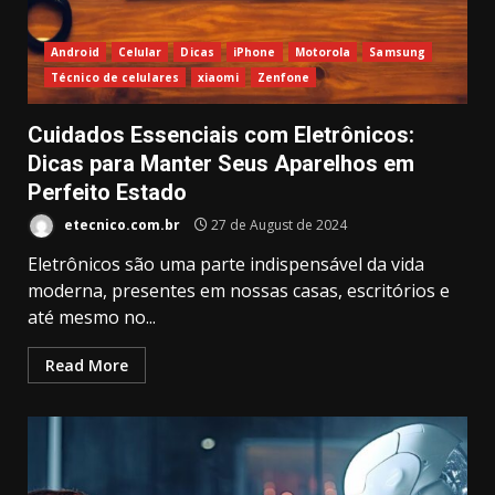
Android
Celular
Dicas
iPhone
Motorola
Samsung
Técnico de celulares
xiaomi
Zenfone
Cuidados Essenciais com Eletrônicos:
Dicas para Manter Seus Aparelhos em
Perfeito Estado
etecnico.com.br
27 de August de 2024
Eletrônicos são uma parte indispensável da vida
moderna, presentes em nossas casas, escritórios e
até mesmo no...
Read More