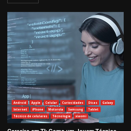
Android
Apple
Celular
Curiosidades
Dicas
Galaxy
Internet
iPhone
Motorola
Samsung
Tablet
Técnico de celulares
Técnologia
xiaomi