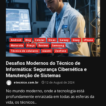
Android
Blog
Celular
Dicas
Galaxy
Glaxy
iPhone
Motorola
Preço
Review
Samsung
Técnico de celulares
xiaomi
Zenfone
Desafios Modernos do Técnico de
Informática: Segurança Cibernética e
Manutenção de Sistemas
etecnico.com.br
12 de August de 2024
No mundo moderno, onde a tecnologia está
profundamente enraizada em todas as esferas da
vida, os técnicos...