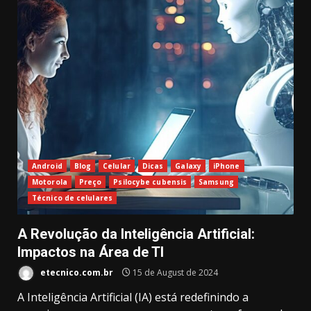
Android
Blog
Celular
Dicas
Galaxy
iPhone
Motorola
Preço
Psilocybe cubensis
Samsung
Técnico de celulares
A Revolução da Inteligência Artificial:
Impactos na Área de TI
etecnico.com.br
15 de August de 2024
A Inteligência Artificial (IA) está redefinindo a