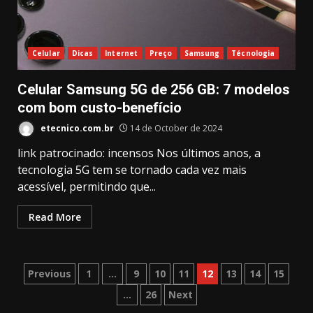
Celular
Dicas
Internet
Preço
Samsung
Técnologia
Celular Samsung 5G de 256 GB: 7 modelos
com bom custo-benefício
etecnico.com.br
14 de October de 2024
link patrocinado: incensos Nos últimos anos, a
tecnologia 5G tem se tornado cada vez mais
acessível, permitindo que...
Read More
Posts
Previous
1
…
9
10
11
12
13
14
15
…
26
Next
navigation