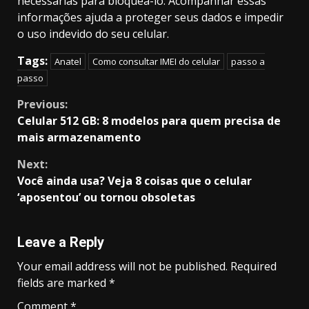
necessárias para bloqueá-lo. Acompanhar essas
informações ajuda a proteger seus dados e impedir
o uso indevido do seu celular.
Tags:
Anatel
Como consultar IMEI do celular
passo a
passo
Continue
Previous:
Celular 512 GB: 8 modelos para quem precisa de
Reading
mais armazenamento
Next:
Você ainda usa? Veja 8 coisas que o celular
‘aposentou’ ou tornou obsoletas
Leave a Reply
Your email address will not be published.
Required
fields are marked
*
Comment
*