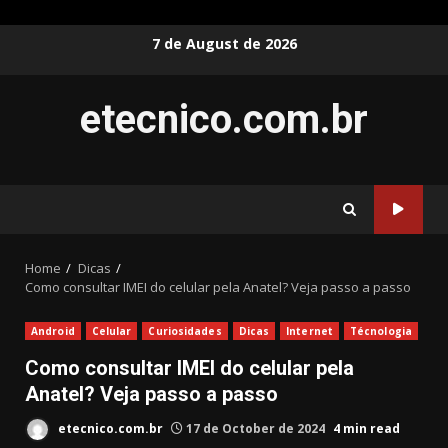
Skip
7 de August de 2026
to
content
etecnico.com.br
Home
Dicas
Como consultar IMEI do celular pela Anatel? Veja passo a passo
Android
Celular
Curiosidades
Dicas
Internet
Técnologia
Como consultar IMEI do celular pela
Anatel? Veja passo a passo
etecnico.com.br
17 de October de 2024
4 min read