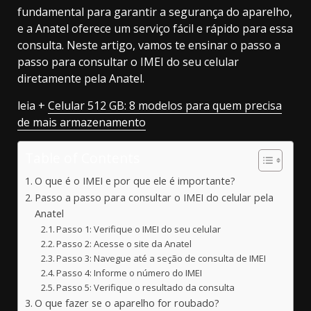
fundamental para garantir a segurança do aparelho,
e a Anatel oferece um serviço fácil e rápido para essa
consulta. Neste artigo, vamos te ensinar o passo a
passo para consultar o IMEI do seu celular
diretamente pela Anatel.
leia +
Celular 512 GB: 8 modelos para quem precisa
de mais armazenamento
Table of Contents
O que é o IMEI e por que ele é importante?
Passo a passo para consultar o IMEI do celular pela
Anatel
Passo 1: Verifique o IMEI do seu celular
Passo 2: Acesse o site da Anatel
Passo 3: Navegue até a seção de consulta de IMEI
Passo 4: Informe o número do IMEI
Passo 5: Verifique o resultado da consulta
O que fazer se o aparelho for roubado?