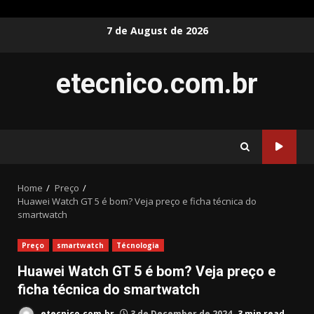
Skip
7 de August de 2026
to
content
etecnico.com.br
Home
Preço
Huawei Watch GT 5 é bom? Veja preço e ficha técnica do
smartwatch
Preço
smartwatch
Técnologia
Huawei Watch GT 5 é bom? Veja preço e
ficha técnica do smartwatch
etecnico.com.br
3 de December de 2024
3 min read