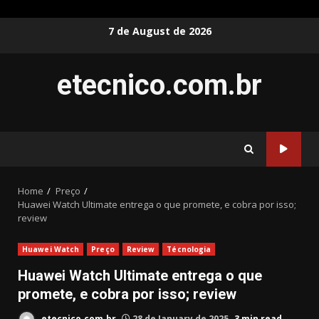
Skip
7 de August de 2026
to
content
etecnico.com.br
Home
Preço
Huawei Watch Ultimate entrega o que promete, e cobra por isso;
review
Huawei Watch
Preço
Review
Técnologia
Huawei Watch Ultimate entrega o que
promete, e cobra por isso; review
etecnico.com.br
28 de January de 2025
3 min read