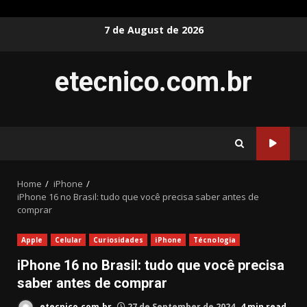
Skip
7 de August de 2026
to
content
etecnico.com.br
Home
iPhone
iPhone 16 no Brasil: tudo que você precisa saber antes de
comprar
Apple
Celular
Curiosidades
iPhone
Técnologia
iPhone 16 no Brasil: tudo que você precisa
saber antes de comprar
etecnico.com.br
27 de September de 2024
4 min read