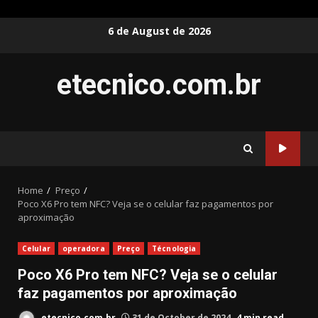
Skip
6 de August de 2026
to
content
etecnico.com.br
Home
Preço
Poco X6 Pro tem NFC? Veja se o celular faz pagamentos por
aproximação
Celular
operadora
Preço
Técnologia
Poco X6 Pro tem NFC? Veja se o celular
faz pagamentos por aproximação
etecnico.com.br
31 de October de 2024
4 min read