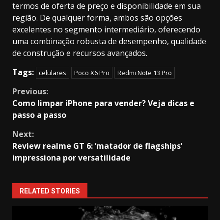
termos de oferta de preço e disponibilidade em sua
região. De qualquer forma, ambos são opções
excelentes no segmento intermediário, oferecendo
uma combinação robusta de desempenho, qualidade
de construção e recursos avançados.
Tags:
celulares
Poco X6 Pro
Redmi Note 13 Pro
Continue
Previous:
Como limpar iPhone para vender? Veja dicas e
Reading
passo a passo
Next:
Review realme GT 6: ‘matador de flagships’
impressiona por versatilidade
RELATED STORIES