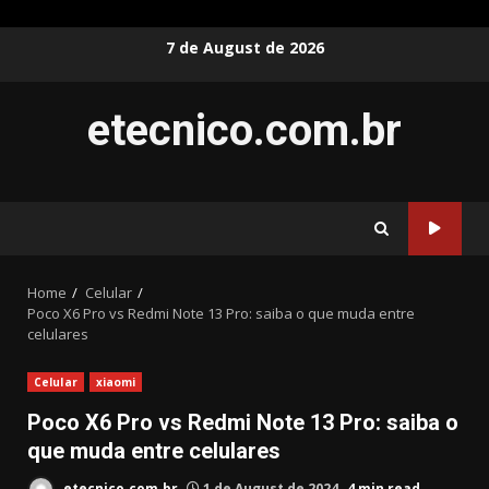
Skip
7 de August de 2026
to
content
etecnico.com.br
Home
Celular
Poco X6 Pro vs Redmi Note 13 Pro: saiba o que muda entre
celulares
Celular
xiaomi
Poco X6 Pro vs Redmi Note 13 Pro: saiba o
que muda entre celulares
etecnico.com.br
1 de August de 2024
4 min read