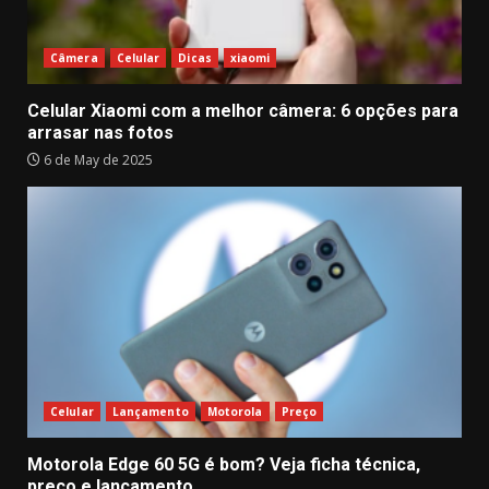
Câmera
Celular
Dicas
xiaomi
Celular Xiaomi com a melhor câmera: 6 opções para
arrasar nas fotos
6 de May de 2025
Celular
Lançamento
Motorola
Preço
Motorola Edge 60 5G é bom? Veja ficha técnica,
preço e lançamento