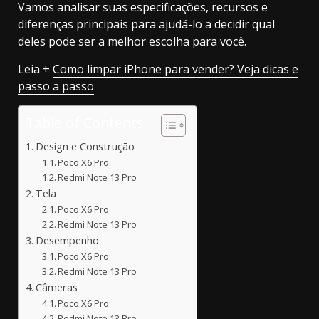
Vamos analisar suas especificações, recursos e
diferenças principais para ajudá-lo a decidir qual
deles pode ser a melhor escolha para você.
Leia +
Como limpar iPhone para vender? Veja dicas e
passo a passo
Table of Contents
Design e Construção
Poco X6 Pro
Redmi Note 13 Pro
Tela
Poco X6 Pro
Redmi Note 13 Pro
Desempenho
Poco X6 Pro
Redmi Note 13 Pro
Câmeras
Poco X6 Pro
Redmi Note 13 Pro