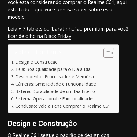
você está considerando comprar o Realme C61, aqui
está tudo o que você precisa saber sobre esse
modelo.
Leia +
7 tablets do ‘baratinho’ ao premium para você
ficar de olho na Black Friday
Table of Contents
Design e Construção
Tela: Boa Qualidade para o Dia a Dia
Desempenho: Processador e Memória
Câmeras: Simplicidade e Funcionalidade
Bateria: Durabilidade de um Dia Inteiro
Sistema Operacional e Funcionalidades
Conclusão: Vale a Pena Comprar o Realme C61?
Design e Construção
O Realme C61 segue o padrão de design dos