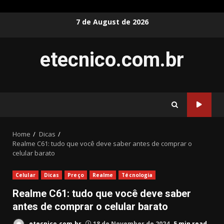
Skip
7 de August de 2026
to
content
etecnico.com.br
Home
Dicas
Realme C61: tudo que você deve saber antes de comprar o
celular barato
Celular
Dicas
Preço
Realme
Técnologia
Realme C61: tudo que você deve saber
antes de comprar o celular barato
etecnico.com.br
18 de November de 2024
5 min read