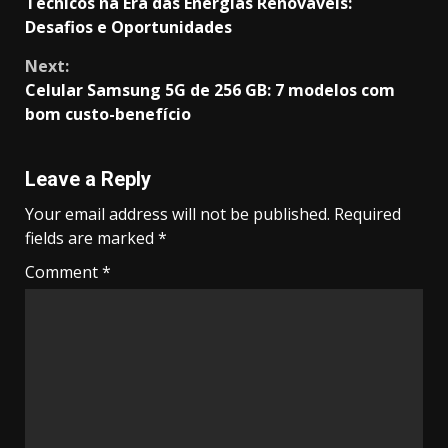
Técnicos na Era das Energias Renováveis:
Reading
Desafios e Oportunidades
Next:
Celular Samsung 5G de 256 GB: 7 modelos com
bom custo-benefício
Leave a Reply
Your email address will not be published.
Required
fields are marked
*
Comment
*