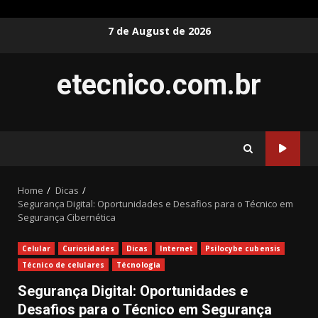
Skip
7 de August de 2026
to
content
etecnico.com.br
Home
Dicas
Segurança Digital: Oportunidades e Desafios para o Técnico em
Segurança Cibernética
Celular
Curiosidades
Dicas
Internet
Psilocybe cubensis
Técnico de celulares
Técnologia
Segurança Digital: Oportunidades e
Desafios para o Técnico em Segurança