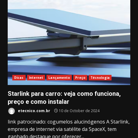
Dicas
Internet
Lançamento
Preço
Técnologia
Starlink para carro: veja como funciona,
preço e como instalar
etecnico.com.br
10 de October de 2024
link patrocinado: cogumelos alucinógenos A Starlink,
empresa de internet via satélite da SpaceX, tem
ganhado destaque por oferecer...