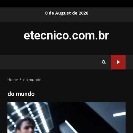
Skip
8 de August de 2026
to
content
etecnico.com.br
Home
do mundo
do mundo