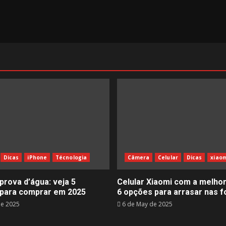
Dicas
iPhone
Técnologia
Câmera
Celular
Dicas
xiaom
prova d’água: veja 5
Celular Xiaomi com a melho
para comprar em 2025
6 opções para arrasar nas f
de 2025
6 de May de 2025