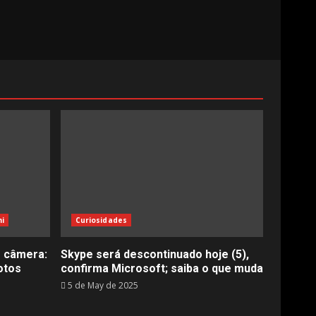
i
Curiosidades
r câmera:
Skype será descontinuado hoje (5),
otos
confirma Microsoft; saiba o que muda
5 de May de 2025