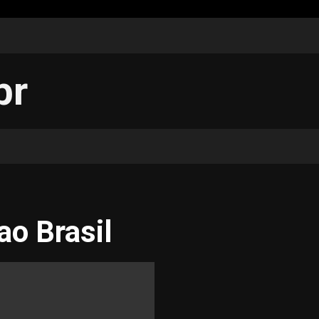
br
o Brasil