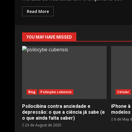
Read More
YOU MAY HAVE MISSED
Blog
Psilocybe cubensis
Celular
Psilocibina contra ansiedade e
iPhone à 
depressão: o que a ciência já sabe (e
modelos 
o que ainda falta saber)
6 de May 
23 de August de 2025