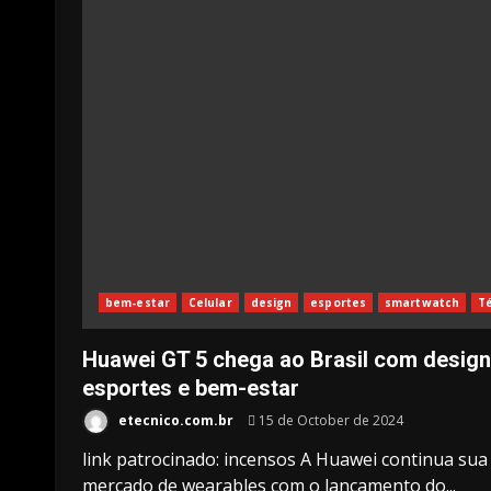
bem-estar
Celular
design
esportes
smartwatch
T
Huawei GT 5 chega ao Brasil com desig
esportes e bem-estar
etecnico.com.br
15 de October de 2024
link patrocinado: incensos A Huawei continua sua 
mercado de wearables com o lançamento do...