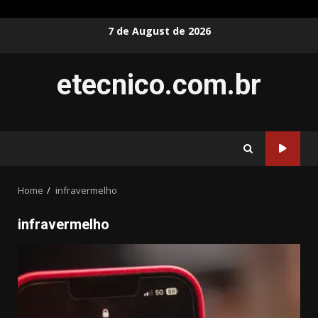
Skip
7 de August de 2026
to
content
etecnico.com.br
Home
infravermelho
infravermelho