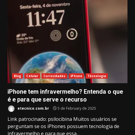
Blog
Celular
Curiosidades
iPhone
Técnologia
iPhone tem infravermelho? Entenda o que
é e para que serve o recurso
etecnico.com.br
5 de February de 2025
Link patrocinado: psilocibina Muitos usuários se
perguntam se os iPhones possuem tecnologia de
infravermelho e para que essa...