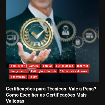
bem-estar
Câmera
Celular
Curiosidades
Internet
Lançamento
Psilocybe cubensis
Técnico de celulares
Técnologia
Teste
Certificações para Técnicos: Vale a Pena?
Como Escolher as Certificações Mais
Valiosas