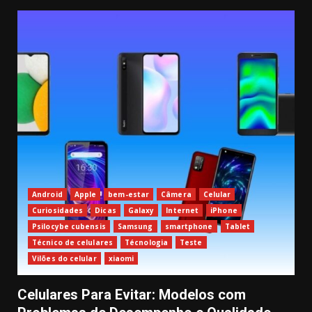
Android
Apple
bem-estar
Câmera
Celular
Curiosidades
Dicas
Galaxy
Internet
iPhone
Psilocybe cubensis
Samsung
smartphone
Tablet
Técnico de celulares
Técnologia
Teste
Vilões do celular
xiaomi
Celulares Para Evitar: Modelos com