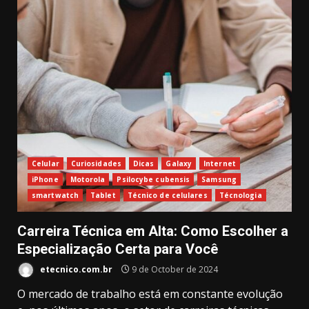
Celular
Curiosidades
Dicas
Galaxy
Internet
iPhone
Motorola
Psilocybe cubensis
Samsung
smartwatch
Tablet
Técnico de celulares
Técnologia
Carreira Técnica em Alta: Como Escolher a
Especialização Certa para Você
etecnico.com.br
9 de October de 2024
O mercado de trabalho está em constante evolução