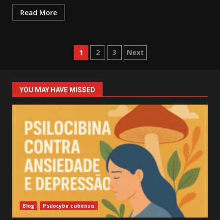
Read More
Posts
1
2
3
Next
navigation
YOU MAY HAVE MISSED
Blog
Psilocybe cubensis