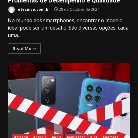
Problemas de Desempenho e Qualidade
etecnico.com.br
28 de October de 2024
No mundo dos smartphones, encontrar o modelo
ideal pode ser um desafio. São diversas opções, cada
uma...
Read More
Amazon
Android
Apple
bem-estar
Blog
Caamera