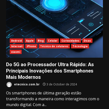
Android
Apple
Blog
Celular
Curiosidades
Dicas
Internet
iPhone
Técnico de celulares
Técnologia
xiaomi
Do 5G ao Processador Ultra Rápido: As
Principais Inovações dos Smartphones
Mais Modernos
etecnico.com.br
3 de October de 2024
Os smartphones de última geração estão
transformando a maneira como interagimos com o
mundo digital. Com a...