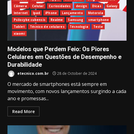
Câmera
Celular
Curiosidades
design
Dicas
Galaxy
Internet
Ipad
iPhone
Lançamento
Motorola
Psilocybe cubensis
Realme
Samsung
smartphone
Tablet
Técnico de celulares
Técnologia
Teste
xiaomi
Modelos que Perdem Feio: Os Piores
Celulares em Questões de Desempenho e
Durabilidade
etecnico.com.br
28 de October de 2024
O mercado de smartphones está sempre em
movimento, com novos lançamentos surgindo a cada
ano e promessas...
Read More