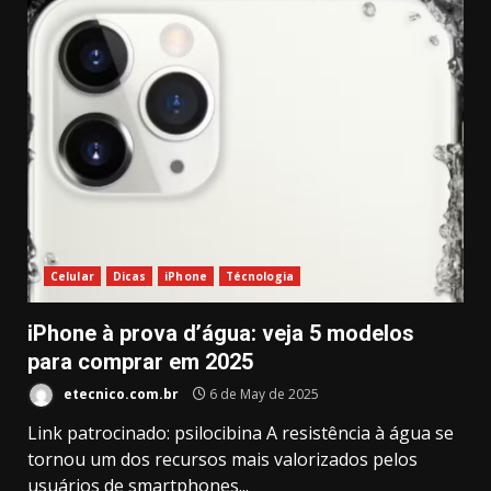
Celular
Dicas
iPhone
Técnologia
iPhone à prova d’água: veja 5 modelos
para comprar em 2025
etecnico.com.br
6 de May de 2025
Link patrocinado: psilocibina A resistência à água se
tornou um dos recursos mais valorizados pelos
usuários de smartphones...