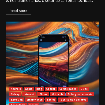
e, nos últimos anos, o setor de carreiras técnicas...
Read More
Android
Apple
Blog
Celular
Curiosidades
Dicas
Galaxy
Internet
iPhone
Motorola
Psilocybe cubensis
Samsung
smartwatch
Tablet
Técnico de celulares