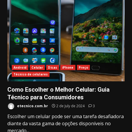
Android
Celular
Dicas
iPhone
Preço
Técnico de celulares
Como Escolher o Melhor Celular: Guia
Técnico para Consumidores
etecnico.com.br
2 de July de 2024
3
Escolher um celular pode ser uma tarefa desafiadora
diante da vasta gama de opções disponíveis no
mercado...