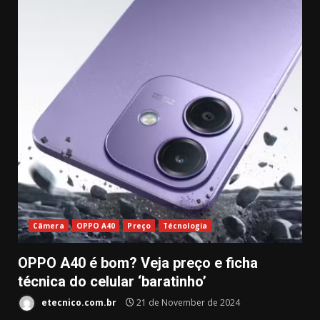
Câmera
OPPO A40
Preço
Técnologia
OPPO A40 é bom? Veja preço e ficha
técnica do celular ‘baratinho’
etecnico.com.br
21 de November de 2024