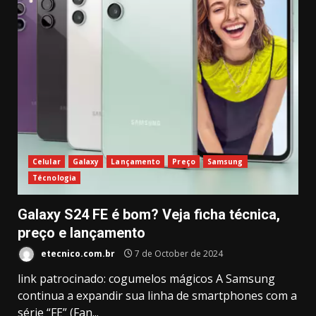
Celular
Galaxy
Lançamento
Preço
Samsung
Técnologia
Galaxy S24 FE é bom? Veja ficha técnica,
preço e lançamento
etecnico.com.br
7 de October de 2024
link patrocinado: cogumelos mágicos A Samsung
continua a expandir sua linha de smartphones com a
série “FE” (Fan...