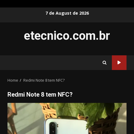
Skip
7 de August de 2026
to
content
etecnico.com.br
Home
Redmi Note 8 tem NFC?
Redmi Note 8 tem NFC?