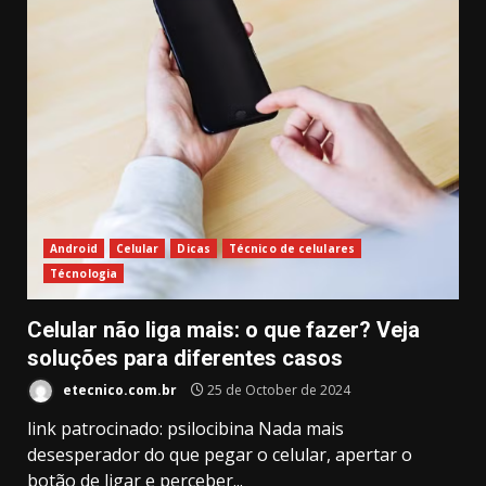
Android
Celular
Dicas
Técnico de celulares
Técnologia
Celular não liga mais: o que fazer? Veja
soluções para diferentes casos
etecnico.com.br
25 de October de 2024
link patrocinado: psilocibina Nada mais
desesperador do que pegar o celular, apertar o
botão de ligar e perceber...